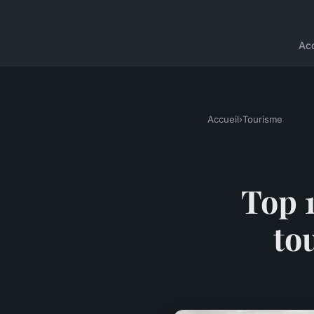
Acc
Accueil
›
Tourisme
Top 
to