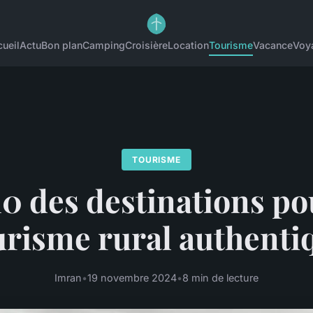
ueil
Actu
Bon plan
Camping
Croisière
Location
Tourisme
Vacance
Voy
TOURISME
10 des destinations po
urisme rural authenti
Imran
•
19 novembre 2024
•
8 min de lecture