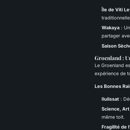
Île de Viti L
traditionnelle
Wakaya
: Un
partager ave
Saison Sèch
Groenland : U
Le Groenland est
expérience de t
Les Bonnes Rai
Ilulissat
: Déc
Science, Art
même toit.
Fragilité de 