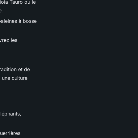
oia Tauro ou le
e.
baleines à bosse
vrez les
radition et de
 une culture
léphants,
uerrières