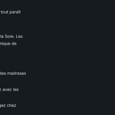
 tout paraît
la Soie. Les
unique de
 des madrasas
z avec les
ogez chez