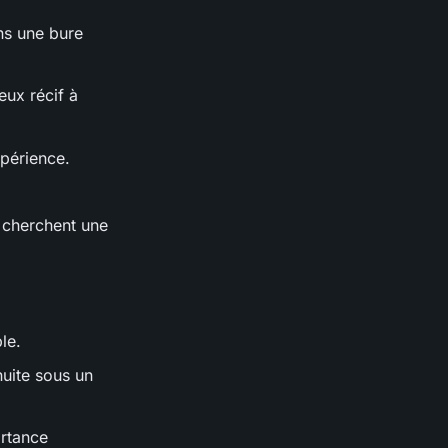
ns une bure
eux récif à
xpérience.
i cherchent une
le.
inuite sous un
ortance