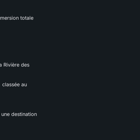
mmersion totale
a Rivière des
, classée au
t une destination