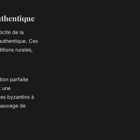
uthentique
icité de la
authentique. Ces
itions rurales,
tion parfaite
t une
ges byzantins à
 sauvage de