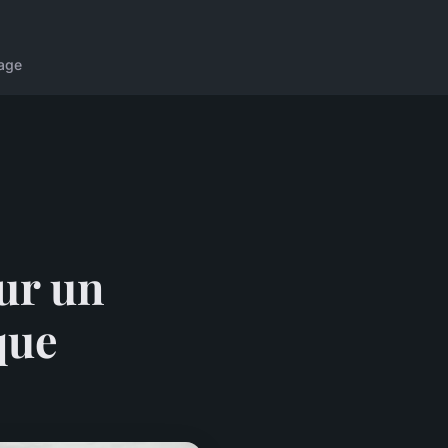
age
ur un
que