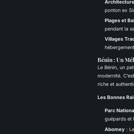
Architecture
ponton ex Sir
Plages et Ba
pendant la sa
Villages Tra
hébergements
Bénin : Un Mé
Le Bénin, un pet
modernité. C’est
riche et authent
Les Bonnes Rai
Parc Nationa
guépards et 
Abomey
: L