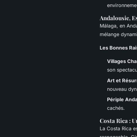
environnemen
Andalousie, E
Málaga, en Andal
mélange dynamiq
Les Bonnes Rai
Villages Ch
son spectacu
Art et Résur
nouveau dyn
Périple And
cachés.
Costa Rica : U
La Costa Rica e