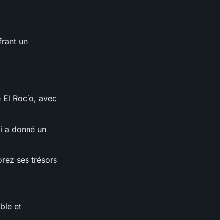
frant un
e El Rocío, avec
ui a donné un
orez ses trésors
ble et