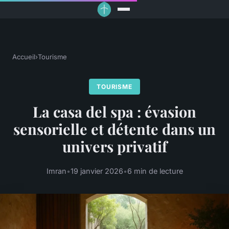
Accueil
›
Tourisme
TOURISME
La casa del spa : évasion
sensorielle et détente dans un
univers privatif
Imran
•
19 janvier 2026
•
6 min de lecture