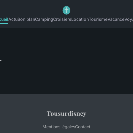
ueil
Actu
Bon plan
Camping
Croisière
Location
Tourisme
Vacance
Voy
t
Tousurdisney
Mentions légales
Contact