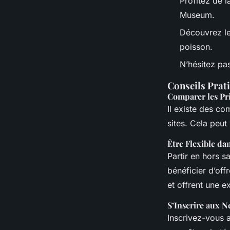
Profitez de 
Museum.
Découvrez le
poisson.
N’hésitez pas
Conseils Prat
Comparer les Pr
Il existe des co
sites. Cela peut
Être Flexible da
Partir en hors s
bénéficier d’off
et offrent une e
S’Inscrire aux N
Inscrivez-vous 