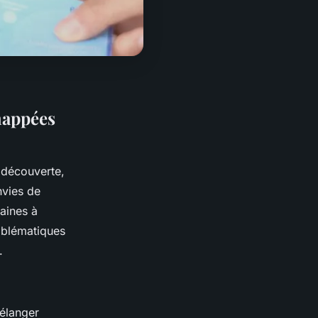
happées
 découverte,
nvies de
aines à
mblématiques
.
mélanger