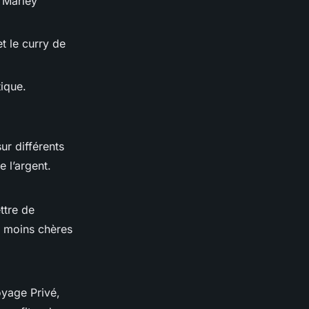
b Marley
t le curry de
tique.
ur différents
e l’argent.
ttre de
t moins chères
yage Privé,