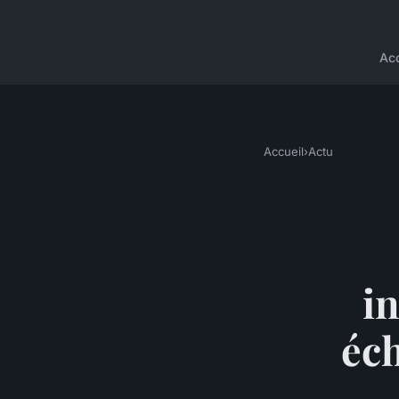
Acc
Accueil
›
Actu
i
éc