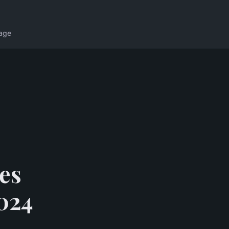
age
es
024