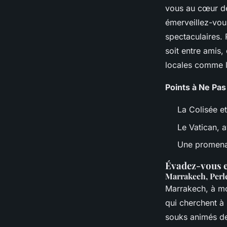
vous au cœur des
émerveillez-vous
spectaculaires.
soit entre amis
locales comme le
Points à Ne Pa
La Colisée e
Le Vatican, a
Une promenad
Évadez-vous e
Marrakech, Perl
Marrakech, à mo
qui cherchent à 
souks animés de