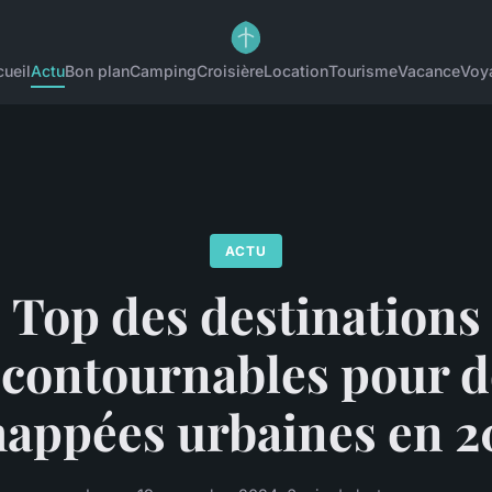
ueil
Actu
Bon plan
Camping
Croisière
Location
Tourisme
Vacance
Voy
ACTU
Top des destinations
ncontournables pour d
happées urbaines en 2