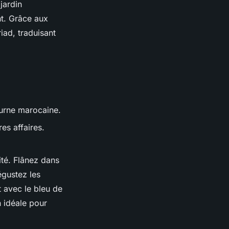
jardin
nt. Grâce aux
iad, traduisant
turne marocaine.
es affaires.
ité. Flânez dans
égustez les
t avec le bleu de
n idéale pour