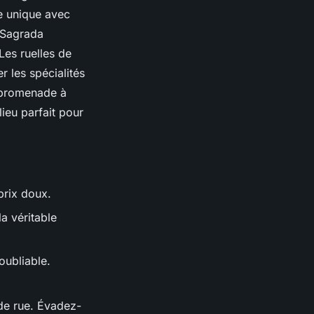
ce unique avec
a Sagrada
Les ruelles de
 les spécialités
e promenade à
ieu parfait pour
prix doux.
a véritable
oubliable.
n de rue. Évadez-