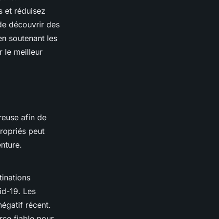
s et réduisez
de découvrir des
en soutenant les
 le meilleur
euse afin de
opriés peut
nture.
inations
id-19. Les
égatif récent.
rce fiable pour