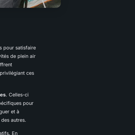
s pour satisfaire
ités de plein air
ffrent
rivilégiant ces
les
. Celles-ci
pécifiques pour
guer et à
e des autres.
tifs. En