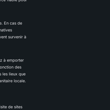
. En cas de
natives
vent survenir à
ez à emporter
fonction des
s les lieux que
nitaire locale.
site de sites