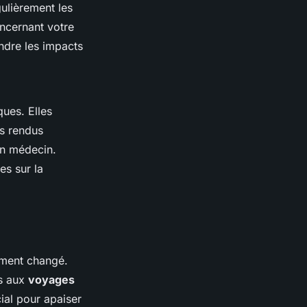
gulièrement les
oncernant votre
ndre les impacts
ques. Elles
es rendus
un médecin.
es sur la
ement changé.
es aux
voyages
ial pour apaiser