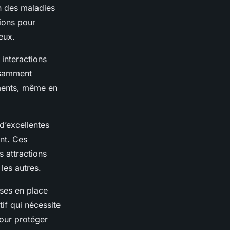
on des maladies
ions pour
eux.
interactions
fisamment
pements, même en
d’excellentes
nt. Ces
 attractions
les autres.
ises en place
tif qui nécessite
pour protéger