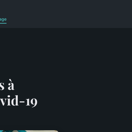
age
s à
ovid-19