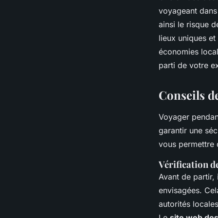
voyageant dans d
ainsi le risque
lieux uniques et
économies locale
parti de votre 
Conseils d
Voyager pendant
garantir une séc
vous permettre d
Vérification d
Avant de partir, 
envisagées. Cela
autorités local
Le
site web des