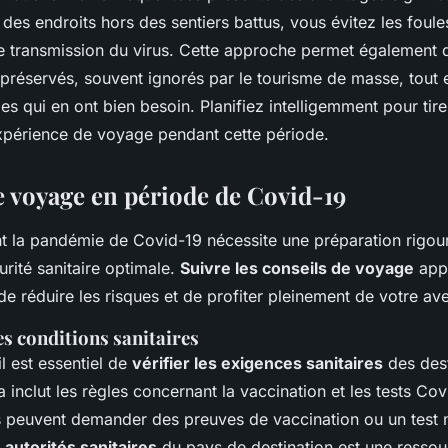
es endroits hors des sentiers battus, vous évitez les foule
 de transmission du virus. Cette approche permet également 
 préservés, souvent ignorés par le tourisme de masse, tout 
s qui en ont bien besoin. Planifiez intelligemment pour tirer
expérience de voyage pendant cette période.
e voyage en période de Covid-19
 la pandémie de Covid-19 nécessite une préparation rigour
urité sanitaire optimale.
Suivre les conseils de voyage
appr
e réduire les risques et de profiter pleinement de votre ave
es conditions sanitaires
il est essentiel de
vérifier les exigences sanitaires
des dest
 inclut les règles concernant la vaccination et les tests Cov
es peuvent demander des preuves de vaccination ou un test n
 autorités sanitaires
du pays de destination est une ressou