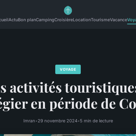
ueil
Actu
Bon plan
Camping
Croisière
Location
Tourisme
Vacance
Voy
VOYAGE
s activités touristique
égier en période de C
Imran
•
29 novembre 2024
•
5 min de lecture