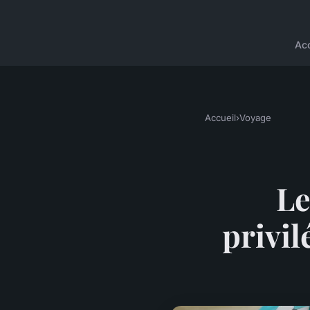
Acc
Accueil
›
Voyage
Le
privil